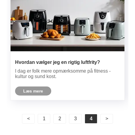
Hvordan vælger jeg en rigtig luftfrity?
I dag er folk mere opmærksomme på fitness -
kultur og sund kost.
Læs mere
<
1
2
3
4
>